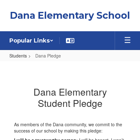
Skip
to
Dana Elementary School
main
content
Popular Links
Students
Dana Pledge
Dana
Pledge
Dana Elementary
Student Pledge
As members of the Dana community, we commit to the
success of our school by making this pledge: