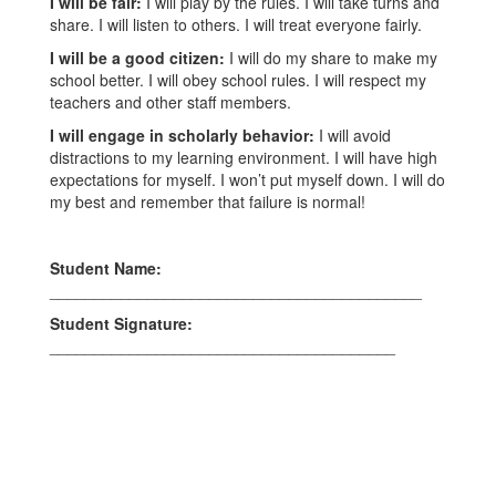
I will be fair:
I will play by the rules. I will take turns and
share. I will listen to others. I will treat everyone fairly.
I will be a good citizen:
I will do my share to make my
school better. I will obey school rules. I will respect my
teachers and other staff members.
I will engage in scholarly behavior:
I will avoid
distractions to my learning environment. I will have high
expectations for myself. I won’t put myself down. I will do
my best and remember that failure is normal!
Student Name:
__________________________________________
Student Signature:
_______________________________________