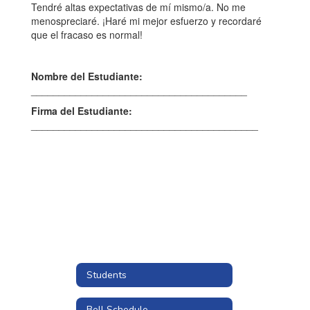
Tendré altas expectativas de mí mismo/a. No me
menospreciaré. ¡Haré mi mejor esfuerzo y recordaré
que el fracaso es normal!
Nombre del Estudiante:
_______________________________________
Firma del Estudiante:
_________________________________________
Students
Bell Schedule