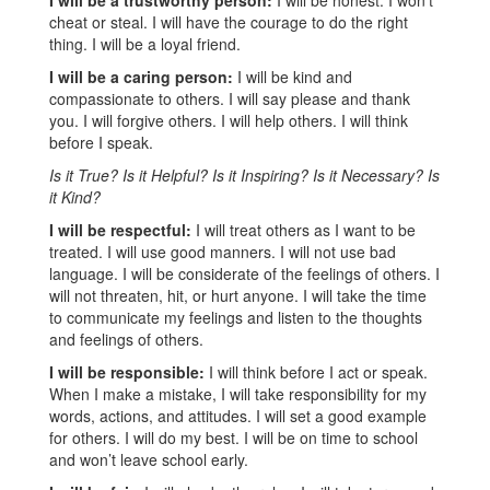
I will be a trustworthy person:
I will be honest. I won’t
cheat or steal. I will have the courage to do the right
thing. I will be a loyal friend.
I will be a caring person:
I will be kind and
compassionate to others. I will say please and thank
you. I will forgive others. I will help others. I will think
before I speak.
Is it True? Is it Helpful? Is it Inspiring? Is it Necessary? Is
it Kind?
I will be respectful:
I will treat others as I want to be
treated. I will use good manners. I will not use bad
language. I will be considerate of the feelings of others. I
will not threaten, hit, or hurt anyone. I will take the time
to communicate my feelings and listen to the thoughts
and feelings of others.
I will be responsible:
I will think before I act or speak.
When I make a mistake, I will take responsibility for my
words, actions, and attitudes. I will set a good example
for others. I will do my best. I will be on time to school
and won’t leave school early.